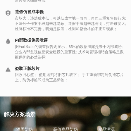
造数据诱骗服务器;
造假仿冒成本低
市场大，违法成本低，可以低成本地一而再，再而三重复售假行为;
不法分子作案手段越来越隐蔽、造假手法越来越高明，打击难度大;
检测标准不完善，明知是假酒，检测却都合格的不正常现象；
内部数据倒卖泄露
据FortScale的调查报告则显示，85%的数据泄露是来于内部威胁;
企业内部忽视信息安全建设的重要性; 技术与管理相结合策略是数
据保护的必然选择;
盗取正版芯片
回收旧标签； 使用溶剂将旧芯片取下； 手工重新绑定到伪造芯片
上，防伪标签即成为正品标签；
解决方案场景
酒类防伪
高值商品防伪
食品溯源